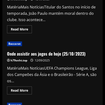
Atlético-
GO
MatériaMais NotíciasTitular do Santos no início de
e
volta
temporada, João Paulo mantém moral dentro do
ao
G4
clube. Isso acontece...
do
Brasileirão
Read
Read More
more
about
João
Paulo
Baccarat
mantém
confiança
e
Onde assistir aos jogos de hoje (25/10/2023)
foco
no
h79snht.top
12/09/2025
Santos,
mas
MatériaMais NotíciasUEFA Champions League, Liga
tem
potencial
dos Campeões da Ásia e o Brasileirão - Série A, são
concorrente
os...
Read
Read More
more
about
Onde
assistir
Baccarat