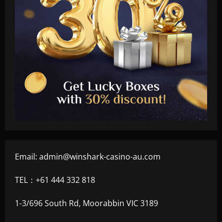
Email:
admin@winshark-casino-au.com
TEL：+61 444 332 818
1-3/696 South Rd, Moorabbin VIC 3189