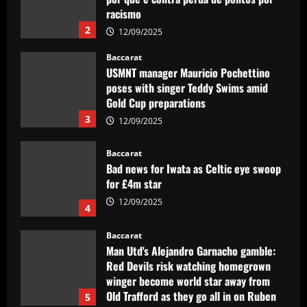
racismo
2
12/09/2025
Baccarat
USMNT manager Mauricio Pochettino
poses with singer Teddy Swims amid
Gold Cup preparations
3
12/09/2025
Baccarat
Bad news for Iwata as Celtic eye swoop
for £4m star
12/09/2025
4
Baccarat
Man Utd's Alejandro Garnacho gamble:
Red Devils risk watching homegrown
winger become world star away from
Old Trafford as they go all in on Ruben
5