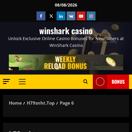
Skip
08/08/2026
to
Facebook
Twitter
Linkedin
VK
Youtube
Instagram
content
winshark casino
Unlock Exclusive Online Casino Bonuses for Newcomers at
WinShark Casino
BONUS
Primary
Menu
Home
H79snht.top
Page 6