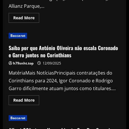
bastante
Allianz Parque,...
frustrante'
Read
Read More
more
about
Palmeiras
x
Baccarat
Água
Santa:
saiba
Saiba por que António Oliveira não escala Coronado
onde
assistir
e Garro juntos no Corinthians
à
final
h79snht.top
12/09/2025
do
Paulistão
MatériaMais NotíciasPrincipais contratações do
Corinthians para 2024, Igor Coronado e Rodrigo
Garro dificilmente atuam juntos como titulares....
Read
Read More
more
about
Saiba
por
Baccarat
que
António
Oliveira