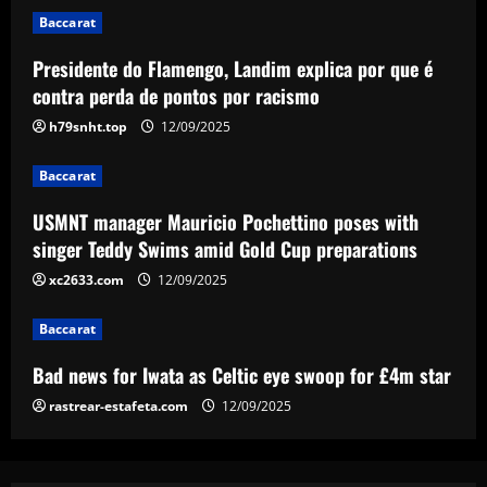
12/09/2025
Baccarat
Baccarat
Presidente do Flamengo, Landim explica por que é
USMNT manager Mauricio Pochettino
poses with singer Teddy Swims amid
contra perda de pontos por racismo
Gold Cup preparations
h79snht.top
12/09/2025
3
12/09/2025
Baccarat
Baccarat
Bad news for Iwata as Celtic eye swoop
USMNT manager Mauricio Pochettino poses with
for £4m star
singer Teddy Swims amid Gold Cup preparations
12/09/2025
xc2633.com
12/09/2025
4
Baccarat
Baccarat
Man Utd's Alejandro Garnacho gamble:
Bad news for Iwata as Celtic eye swoop for £4m star
Red Devils risk watching homegrown
winger become world star away from
rastrear-estafeta.com
12/09/2025
Old Trafford as they go all in on Ruben
5
Amorim
12/09/2025