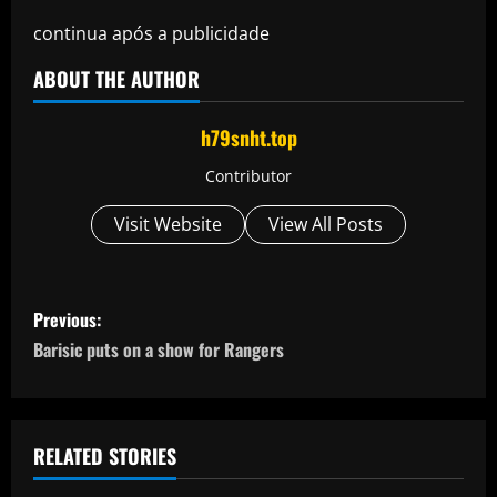
continua após a publicidade
ABOUT THE AUTHOR
h79snht.top
Contributor
Visit Website
View All Posts
P
Previous:
o
Barisic puts on a show for Rangers
s
t
RELATED STORIES
n