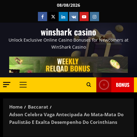
Skip
08/08/2026
to
Facebook
Twitter
Linkedin
VK
Youtube
Instagram
content
winshark casino
Unlock Exclusive Online Casino Bonuses for Newcomers at
WinShark Casino
BONUS
Primary
Menu
Home
Baccarat
Adson Celebra Vaga Antecipada Ao Mata-Mata Do
Paulistão E Exalta Desempenho Do Corinthians