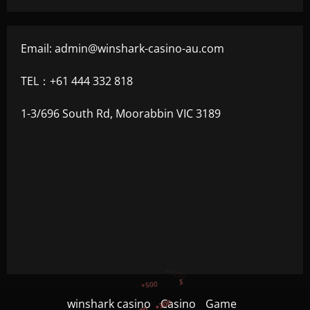
Email:
admin@winshark-casino-au.com
TEL：+61 444 332 818
1-3/696 South Rd, Moorabbin VIC 3189
+300
+1500
+750
winshark casino
Casino
Game