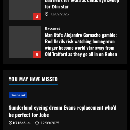
Bad news for Iwata as Celtic eye swoop
for £4m star
12/09/2025
4
Baccarat
Man Utd's Alejandro Garnacho gamble:
Red Devils risk watching homegrown
winger become world star away from
Old Trafford as they go all in on Ruben
5
Amorim
12/09/2025
Baccarat
Sunderland eyeing dream Evans
YOU MAY HAVE MISSED
replacement who’d be perfect for Jobe
12/09/2025
1
Baccarat
Baccarat
Sunderland eyeing dream Evans replacement who’d
Presidente do Flamengo, Landim explica
be perfect for Jobe
por que é contra perda de pontos por
racismo
h716a5.icu
12/09/2025
2