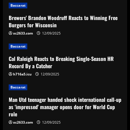
Baccarat
a
Brewers' Brandon Woodruff Reacts to Winning Free
v
Burgers for Wisconsin
i
xc2633.com
12/09/2025
g
Baccarat
a
Cal Raleigh Reacts to Breaking Single-Season HR
Record By a Catcher
t
h716a5.icu
12/09/2025
i
Baccarat
o
Man Utd teenager handed shock international call-up
n
as 'impressed' manager opens door for World Cup
role
xc2633.com
12/09/2025