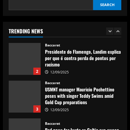
Amorim
SEARCH
12/09/2025
Baccarat
Sunderland eyeing dream Evans
replacement who’d be perfect for Jobe
TRENDING NEWS
12/09/2025
1
Baccarat
Presidente do Flamengo, Landim explica
por que é contra perda de pontos por
racismo
2
12/09/2025
Baccarat
USMNT manager Mauricio Pochettino
poses with singer Teddy Swims amid
Gold Cup preparations
3
12/09/2025
Baccarat