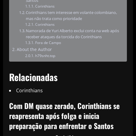
Santos
Corinthians
Corinthians tem interesse em volante colombiano,
mas não trata como prioridade
Corinthians
Namorada de Yuri Alberto exclui conta na web após
receber ataques da torcida do Corinthians
Fora de Campo
About the Author
h79snht.top
Relacionadas
Corinthians
Com DM quase zerado, Corinthians se
reapresenta após folga e inicia
preparação para enfrentar o Santos